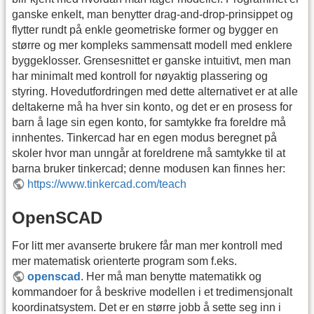
ganske enkelt, man benytter drag-and-drop-prinsippet og
flytter rundt på enkle geometriske former og bygger en
større og mer kompleks sammensatt modell med enklere
byggeklosser. Grensesnittet er ganske intuitivt, men man
har minimalt med kontroll for nøyaktig plassering og
styring. Hovedutfordringen med dette alternativet er at alle
deltakerne må ha hver sin konto, og det er en prosess for
barn å lage sin egen konto, for samtykke fra foreldre må
innhentes. Tinkercad har en egen modus beregnet på
skoler hvor man unngår at foreldrene må samtykke til at
barna bruker tinkercad; denne modusen kan finnes her:
https://www.tinkercad.com/teach
OpenSCAD
For litt mer avanserte brukere får man mer kontroll med
mer matematisk orienterte program som f.eks.
openscad
. Her må man benytte matematikk og
kommandoer for å beskrive modellen i et tredimensjonalt
koordinatsystem. Det er en større jobb å sette seg inn i