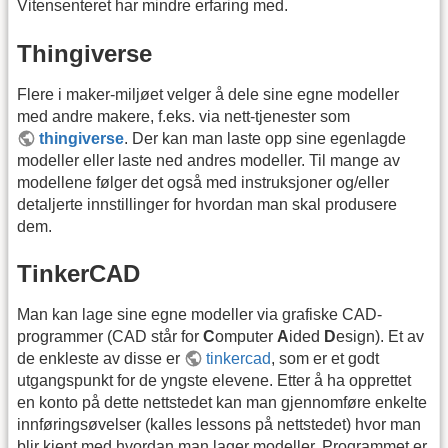
Vitensenteret har mindre erfaring med.
Thingiverse
Flere i maker-miljøet velger å dele sine egne modeller
med andre makere, f.eks. via nett-tjenester som
thingiverse
. Der kan man laste opp sine egenlagde
modeller eller laste ned andres modeller. Til mange av
modellene følger det også med instruksjoner og/eller
detaljerte innstillinger for hvordan man skal produsere
dem.
TinkerCAD
Man kan lage sine egne modeller via grafiske CAD-
programmer (CAD står for
C
omputer
A
ided
D
esign). Et av
de enkleste av disse er
tinkercad
, som er et godt
utgangspunkt for de yngste elevene. Etter å ha opprettet
en konto på dette nettstedet kan man gjennomføre enkelte
innføringsøvelser (kalles lessons på nettstedet) hvor man
blir kjent med hvordan man lager modeller. Programmet er