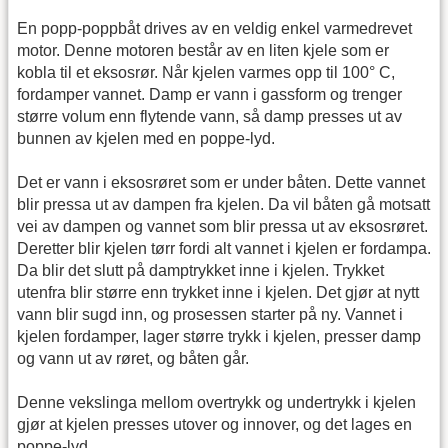
En popp-poppbåt drives av en veldig enkel varmedrevet
motor. Denne motoren består av en liten kjele som er
kobla til et eksosrør. Når kjelen varmes opp til 100° C,
fordamper vannet. Damp er vann i gassform og trenger
større volum enn flytende vann, så damp presses ut av
bunnen av kjelen med en poppe-lyd.
Det er vann i eksosrøret som er under båten. Dette vannet
blir pressa ut av dampen fra kjelen. Da vil båten gå motsatt
vei av dampen og vannet som blir pressa ut av eksosrøret.
Deretter blir kjelen tørr fordi alt vannet i kjelen er fordampa.
Da blir det slutt på damptrykket inne i kjelen. Trykket
utenfra blir større enn trykket inne i kjelen. Det gjør at nytt
vann blir sugd inn, og prosessen starter på ny. Vannet i
kjelen fordamper, lager større trykk i kjelen, presser damp
og vann ut av røret, og båten går.
Denne vekslinga mellom overtrykk og undertrykk i kjelen
gjør at kjelen presses utover og innover, og det lages en
poppe-lyd.