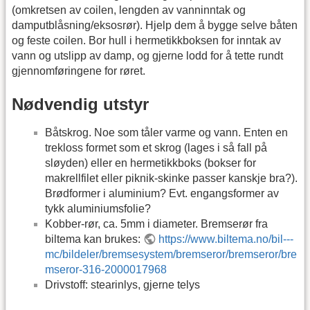
(omkretsen av coilen, lengden av vanninntak og
damputblåsning/eksosrør). Hjelp dem å bygge selve båten
og feste coilen. Bor hull i hermetikkboksen for inntak av
vann og utslipp av damp, og gjerne lodd for å tette rundt
gjennomføringene for røret.
Nødvendig utstyr
Båtskrog. Noe som tåler varme og vann. Enten en
trekloss formet som et skrog (lages i så fall på
sløyden) eller en hermetikkboks (bokser for
makrellfilet eller piknik-skinke passer kanskje bra?).
Brødformer i aluminium? Evt. engangsformer av
tykk aluminiumsfolie?
Kobber-rør, ca. 5mm i diameter. Bremserør fra
biltema kan brukes:
https://www.biltema.no/bil---
mc/bildeler/bremsesystem/bremseror/bremseror/bre
mseror-316-2000017968
Drivstoff: stearinlys, gjerne telys