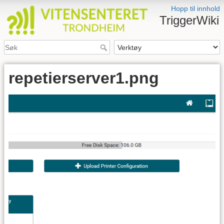
Hopp til innhold
TriggerWiki
repetierserver1.png