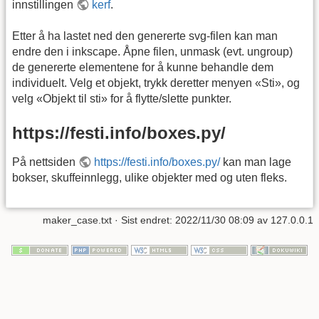
innstillingen
kerf
.
Etter å ha lastet ned den genererte svg-filen kan man
endre den i inkscape. Åpne filen, unmask (evt. ungroup)
de genererte elementene for å kunne behandle dem
individuelt. Velg et objekt, trykk deretter menyen «Sti», og
velg «Objekt til sti» for å flytte/slette punkter.
https://festi.info/boxes.py/
På nettsiden
https://festi.info/boxes.py/
kan man lage
bokser, skuffeinnlegg, ulike objekter med og uten fleks.
maker_case.txt
· Sist endret:
2022/11/30 08:09
av
127.0.0.1